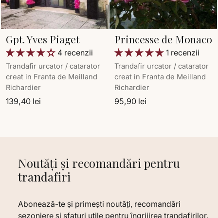
Gpt. Yves Piaget
Princesse de Monaco
4 recenzii
1 recenzii
Trandafir urcator / catarator
Trandafir urcator / catarator
creat in Franta de Meilland
creat in Franta de Meilland
Richardier
Richardier
139,40 lei
95,90 lei
Noutăți și recomandări pentru
trandafiri
Abonează-te și primești noutăți, recomandări
sezoniere și sfaturi utile pentru îngrijirea trandafirilor.