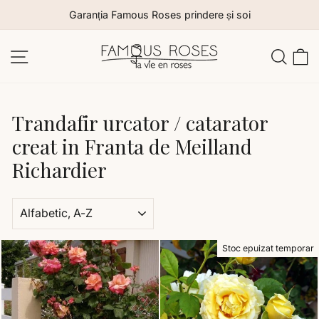
Sari
Garanția Famous Roses prindere și soi
la
conținut
Navigare site
Caut
C
Trandafir urcator / catarator
creat in Franta de Meilland
Richardier
Stoc epuizat temporar