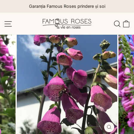
Sari
Garanția Famous Roses prindere și soi
la
conținut
Navigare site
Caut
C
Închide