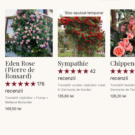
Stoc epuizat temporar
Eden Rose
Sympathie
Chippen
(Pierre de
42
Ronsard)
recenzii
recenzii
176
Trandafir urcător cățărător creat
Trandafir teahibr
recenzii
în Germania de Kordes
Germania de Ta
135,60 lei
128,20 lei
Trandafir cățărător • Franța •
Meilland Richardier
149,50 lei