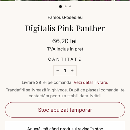
FamousRoses.eu
Digitalis Pink Panther
Preț
66,20 lei
TVA inclus in pret
CANTITATE
−
+
Livrare 29 lei pe comandă.
Vezi detalii livrare.
Trandafirii se livrează în ghivece. După ce plasezi comanda, te
contactăm pentru a stabili data livrării.
Stoc epuizat temporar
Anunță-mă când produsul revine în stoc