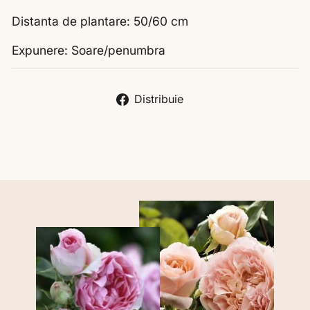
Distanta de plantare: 50/60 cm
Expunere: Soare/penumbra
Distribuie
Distribuie
pe
Liquid error (snippets/image-element line 113):
Facebook
invalid url input