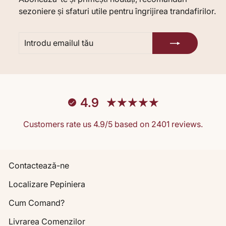
sezoniere și sfaturi utile pentru îngrijirea trandafirilor.
INTRODU
ABONARE
EMAILUL
TĂU
4.9
Customers rate us 4.9/5 based on 2401 reviews.
Contactează-ne
Localizare Pepiniera
Cum Comand?
Livrarea Comenzilor