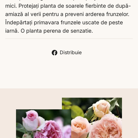
mici. Protejați planta de soarele fierbinte de după-
amiază al verii pentru a preveni arderea frunzelor.
Îndepărtați primavara frunzele uscate de peste
iarnă. O planta perena de senzatie.
Distribuie
Distribuie
pe
Liquid error (snippets/image-element line 113):
Facebook
invalid url input