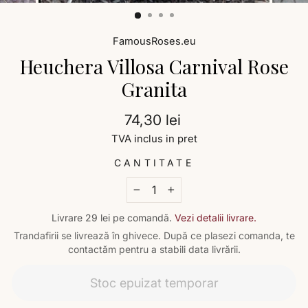
FamousRoses.eu
Heuchera Villosa Carnival Rose
Granita
Preț
74,30 lei
TVA inclus in pret
CANTITATE
−
+
Livrare 29 lei pe comandă.
Vezi detalii livrare.
Trandafirii se livrează în ghivece. După ce plasezi comanda, te
contactăm pentru a stabili data livrării.
Stoc epuizat temporar