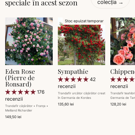
speciale în acest sezon
colecția →
Stoc epuizat temporar
Eden Rose
Sympathie
Chippen
(Pierre de
42
Ronsard)
recenzii
recenzii
176
Trandafir urcător cățărător creat
Trandafir teahibr
recenzii
în Germania de Kordes
Germania de Ta
135,60 lei
128,20 lei
Trandafir cățărător • Franța •
Meilland Richardier
149,50 lei