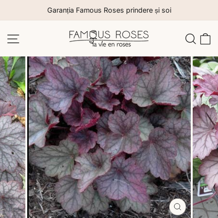
Sari
Garanția Famous Roses prindere și soi
la
conținut
Navigare site
Caut
C
Închide