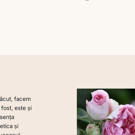
pe
Liquid error (snippe
Faceb
 făcut, facem
fost, este și
esenţa
etica și