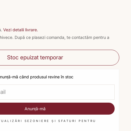
ă.
Vezi detalii livrare.
n ghivece. După ce plasezi comanda, te contactăm pentru a
Stoc epuizat temporar
nunță-mă când produsul revine în stoc
Anunță-mă
TUALIZĂRI SEZONIERE ȘI SFATURI PENTRU