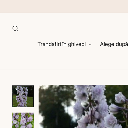
Sari
la
conținut
Caută
Trandafiri în ghiveci
Alege după