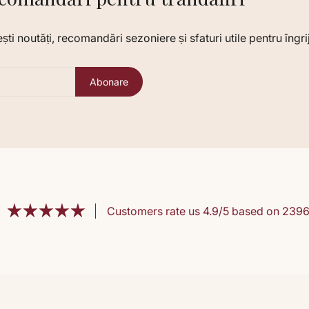
i noutăți, recomandări sezoniere și sfaturi utile pentru îngriji
Abonare
Customers rate us 4.9/5 based on 2396