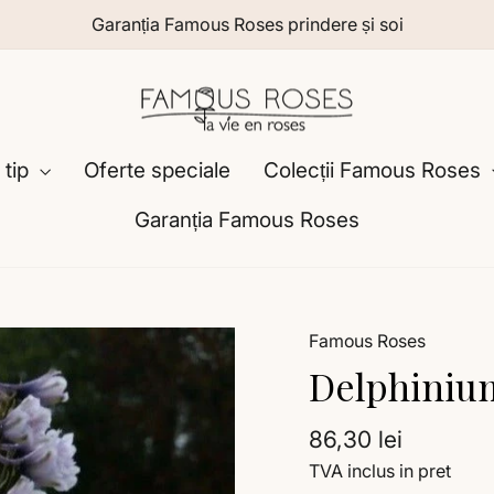
Garanția Famous Roses prindere și soi
 tip
Oferte speciale
Colecții Famous Roses
Garanția Famous Roses
Famous Roses
Delphiniu
Preț
86,30 lei
TVA inclus in pret