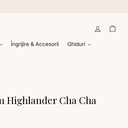
Intră în co
Cosu
Îngrijire & Accesorii
Ghiduri
m Highlander Cha Cha