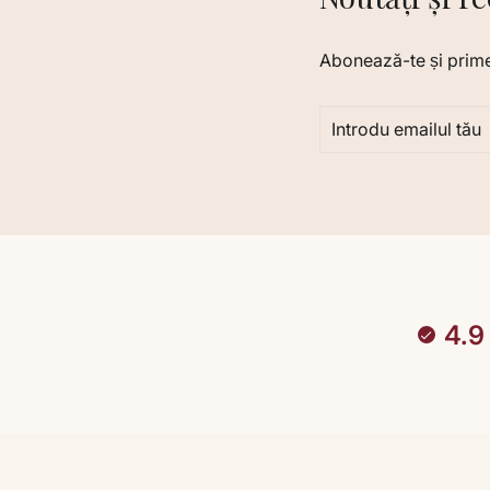
Abonează-te și primeșt
INTRODU
ABONARE
EMAILUL
TĂU
4.9