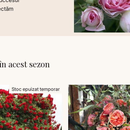
succesul
pectăm
în acest sezon
Stoc epuizat temporar