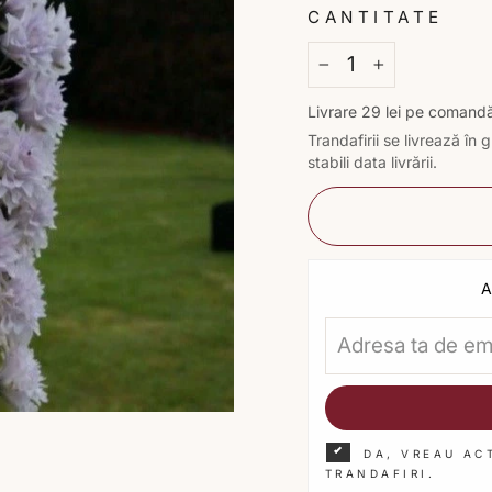
CANTITATE
−
+
Livrare 29 lei pe comand
Trandafirii se livrează î
stabili data livrării.
A
DA, VREAU AC
TRANDAFIRI.