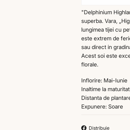
"Delphinium Highla
superba. Vara, „Hig
lungimea tijei cu pe
este extrem de feric
sau direct in gradi
Acest soi este exce
florale.
Inflorire: Mai-Iunie
Inaltime la maturit
Distanta de plantar
Expunere: Soare
Distri
Distribuie