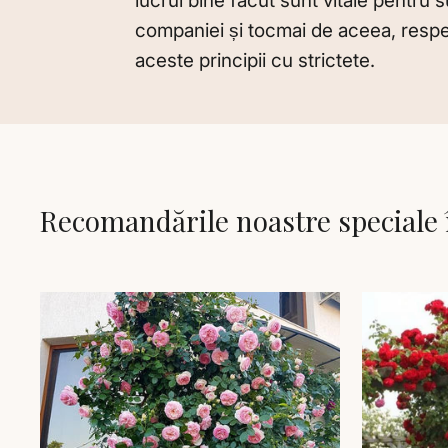
lucrul bine făcut sunt vitale pentru 
companiei și tocmai de aceea, res
aceste principii cu strictete.
Recomandările noastre speciale 