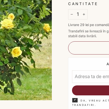
CANTITATE
−
+
Livrare 29 lei pe comand
Trandafirii se livrează î
stabili data livrării.
A
DA, VREAU AC
TRANDAFIRI.