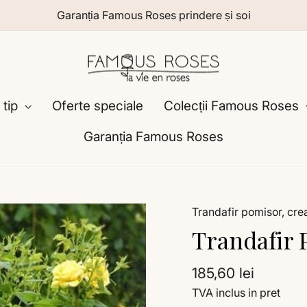
Garanția Famous Roses prindere și soi
 tip
Oferte speciale
Colecții Famous Roses
Garanția Famous Roses
Trandafir pomisor, crea
Trandafir 
Preț
185,60 lei
TVA inclus in pret