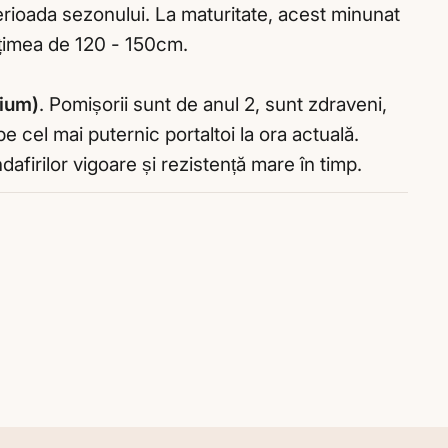
perioada sezonului. La maturitate, acest minunat
ălțimea de 120 - 150cm.
mium)
. Pomișorii sunt de anul 2, sunt zdraveni,
 pe cel mai puternic portaltoi la ora actuală.
dafirilor vigoare și rezistență mare în timp.
buie
ts/image-element line 113): invalid url input
ook