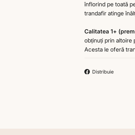
înflorind pe toată 
trandafir atinge în
Calitatea 1+ (pre
obținuți prin altoire
Acesta le oferă tran
Distri
Distribuie
pe
Liquid error (snippe
Faceb