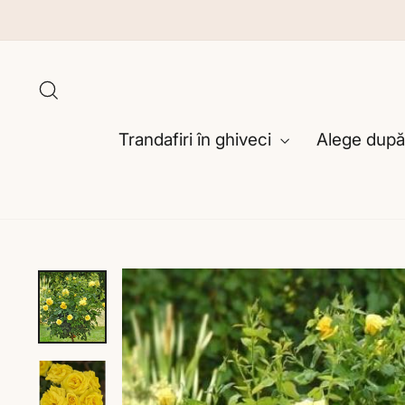
Sari
la
conținut
Caută
Trandafiri în ghiveci
Alege după