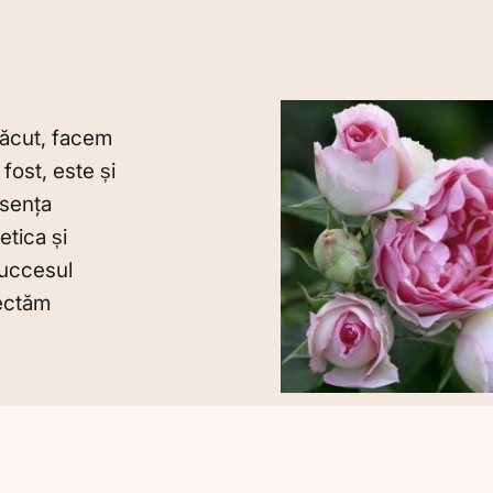
 făcut, facem
fost, este și
esenţa
etica și
succesul
pectăm