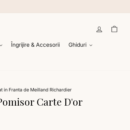
Intră în co
Cosu
Îngrijire & Accesorii
Ghiduri
t in Franta de Meilland Richardier
Pomisor Carte D'or