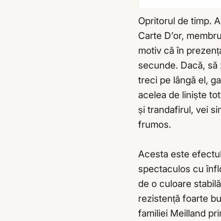
Opritorul de timp. 
Carte D’or, membru 
motiv că în prezenț
secunde. Dacă, să z
treci pe lângă el, g
acelea de liniște tot
și trandafirul, vei 
frumos.
Acesta este efectul
spectaculos cu înflo
de o culoare stabil
rezistență foarte b
familiei Meilland pr