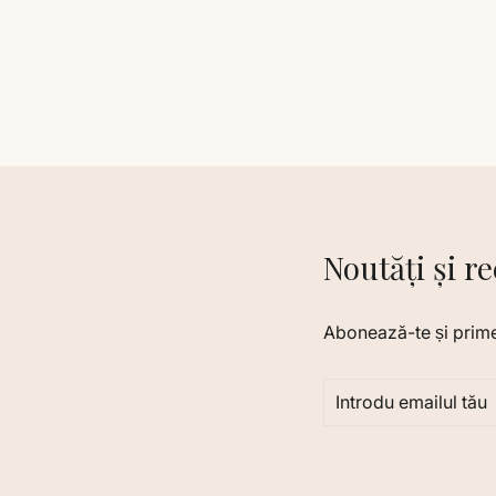
Noutăți și r
Abonează-te și primeșt
INTRODU
ABONARE
EMAILUL
TĂU