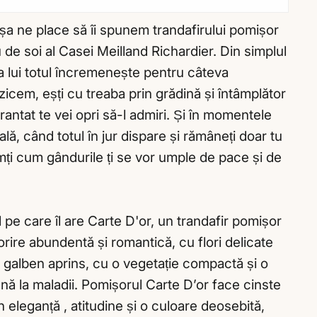
Așa ne place să îi spunem trandafirului pomișor
de soi al Casei Meilland Richardier. Din simplul
a lui totul încremenește pentru câteva
icem, eșți cu treaba prin grădină și întâmplător
arantat te vei opri să-l admiri. Și în momentele
ală, când totul în jur dispare și rămâneți doar tu
simți cum gândurile ți se vor umple de pace și de
 pe care îl are Carte D'or, un trandafir pomișor
rire abundentă și romantică, cu flori delicate
ă galben aprins, cu o vegetație compactă și o
ună la maladii. Pomișorul Carte D’or face cinste
in eleganță , atitudine și o culoare deosebită,