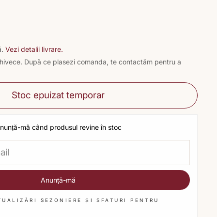
ă.
Vezi detalii livrare.
n ghivece. După ce plasezi comanda, te contactăm pentru a
Stoc epuizat temporar
nunță-mă când produsul revine în stoc
Anunță-mă
TUALIZĂRI SEZONIERE ȘI SFATURI PENTRU