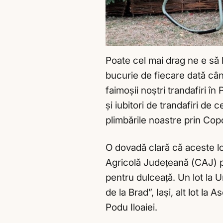
Poate cel mai drag ne e să
bucurie de fiecare dată câ
faimoșii noștri trandafiri î
și iubitori de trandafiri de
plimbările noastre prin Copo
O dovadă clară că aceste l
Agricolă Județeană (CAJ) pri
pentru dulceață. Un lot la 
de la Brad”, Iași, alt lot la 
Podu Iloaiei.