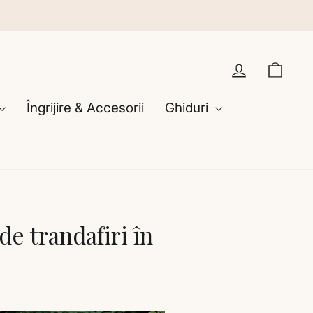
Intră în co
Cosu
Îngrijire & Accesorii
Ghiduri
de trandafiri în