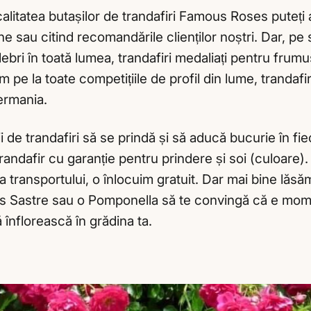
 calitatea butașilor de trandafiri Famous Roses puteț
e sau citind recomandările clienților noștri. Dar, pe s
ebri în toată lumea, trandafiri medaliați pentru frum
pe la toate competițiile de profil din lume, trandafiri
Germania.
 de trandafiri să se prindă și să aducă bucurie în fiec
trandafir cu garanție pentru prindere și soi (culoare)
a transportului, o înlocuim gratuit. Dar mai bine lăs
nes Sastre sau o Pomponella să te convingă că e mom
să înflorească în grădina ta.