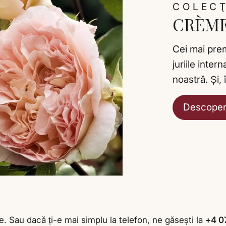
COLECŢ
CRÈME
Cei mai premi
juriile inter
noastră. Și, 
Descoperă
. Sau dacă ți-e mai simplu la telefon, ne găsești la
+4 0