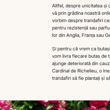
Altfel, despre unicitatea și
vă prin grădina noastră onlin
vorbim despre trandafiri cel
pentru rezistență sau parfum 
lor din Anglia, Franța sau 
Și pentru că vrem ca butașii
vom livra fiecare butaș de 
ajunge deteriorată din cauz
Cardinal de Richelieu, o I
trandafiri să fie plantați și 