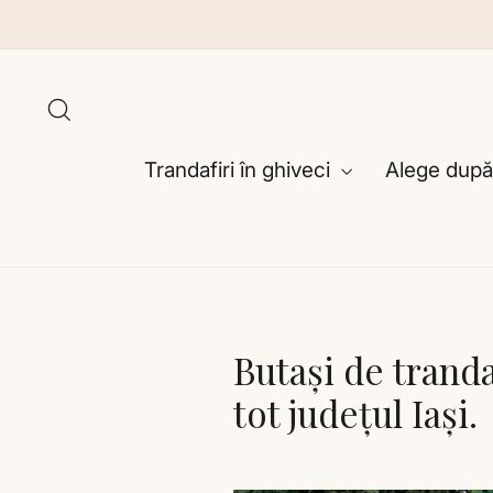
Sari
la
conținut
Caută
Trandafiri în ghiveci
Alege după
Butași de tranda
tot județul Iași.