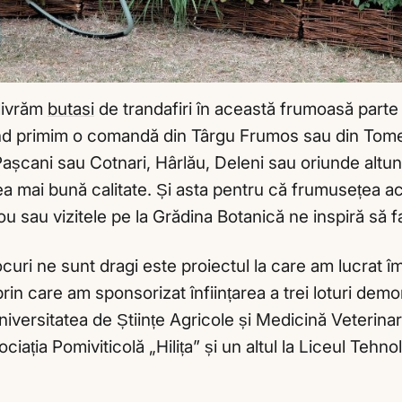
 livrăm
butasi
de trandafiri în această frumoasă parte
nd primim o comandă din Târgu Frumos sau din Tome
n Pașcani sau Cotnari, Hârlău, Deleni sau oriunde altu
 cea mai bună calitate. Și asta pentru că frumusețea ac
u sau vizitele pe la Grădina Botanică ne inspiră să f
ocuri ne sunt dragi este proiectul la care am lucrat
n care am sponsorizat înființarea a trei loturi demon
Universitatea de Științe Agricole și Medicină Veteri
Asociația Pomiviticolă „Hilița” și un altul la Liceul Teh