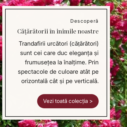
Descoperă
Căţărătorii în inimile noastre
Trandafirii urcători (cățărători)
sunt cei care duc eleganţa și
frumuseţea la înalţime. Prin
spectacole de culoare atât pe
orizontală cât și pe verticală.
Vezi toată colecţia >