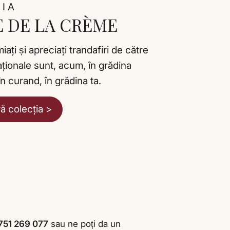
IA
 DE LA CRÈME
aţi și apreciaţi trandafiri de către
naţionale sunt, acum, în grădina
în curand, în grădina ta.
 colecţia >
751 269 077
sau ne poți da un